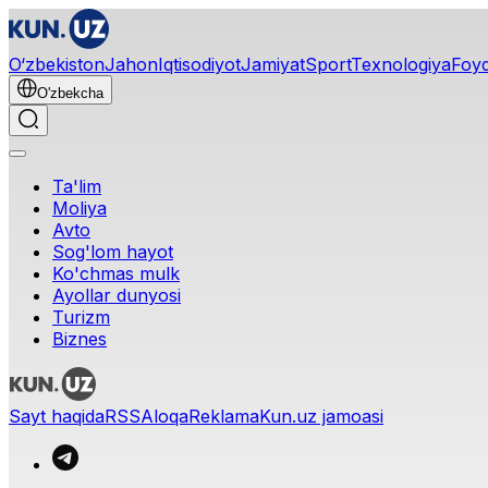
O‘zbekiston
Jahon
Iqtisodiyot
Jamiyat
Sport
Texnologiya
Foyd
O'zbekcha
Ta'lim
Moliya
Avto
Sog'lom hayot
Ko'chmas mulk
Ayollar dunyosi
Turizm
Biznes
Sayt haqida
RSS
Aloqa
Reklama
Kun.uz jamoasi