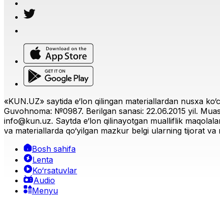
«KUN.UZ» saytida e‘lon qilingan materiallardan nusxa ko‘ch
Guvohnoma: №0987. Berilgan sanasi: 22.06.2015 yil. Muas
info@kun.uz
. Saytda e‘lon qilinayotgan mualliflik maqolala
va materiallarda qo‘yilgan mazkur belgi ularning tijorat va r
Bosh sahifa
Lenta
Ko‘rsatuvlar
Audio
Menyu