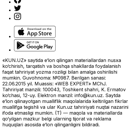
«KUN.UZ» saytida e‘lon qilingan materiallardan nusxa
ko‘chirish, tarqatish va boshqa shakllarda foydalanish
faqat tahririyat yozma roziligi bilan amalga oshirilishi
mumkin. Guvohnoma: №0987. Berilgan sanasi:
22.06.2015 yil. Muassis: «WEB EXPERT» MChJ.
Tahririyat manzili: 100043, Toshkent shahri, K. Ermatov
ko‘chasi, 12-uy. Elektron manzil:
info@kun.uz
. Saytda
e‘lon qilinayotgan mualliflik maqolalarida keltirilgan fikrlar
muallifga tegishli va ular Kun.uz tahririyati nuqtai nazarini
ifoda etmasligi mumkin. (T) — maqola va materiallarda
qo‘yilgan mazkur belgi ularning tijorat va reklama
huquqlari asosida e‘lon qilinganligini bildiradi.