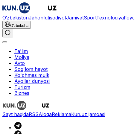
O‘zbekiston
Jahon
Iqtisodiyot
Jamiyat
Sport
Texnologiya
Foyd
O'zbekcha
Ta'lim
Moliya
Avto
Sog'lom hayot
Ko'chmas mulk
Ayollar dunyosi
Turizm
Biznes
Sayt haqida
RSS
Aloqa
Reklama
Kun.uz jamoasi