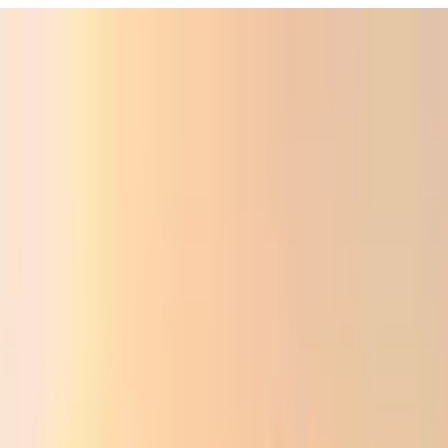
ali
Audio