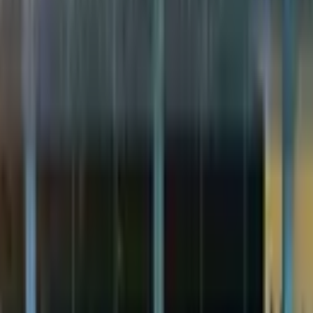
an o‘tgan abituriyentlar soni 432 805