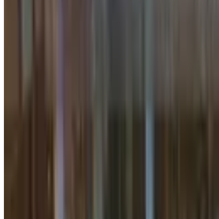
1 daqiqalik o‘qish
OTMlarga qabul uchun onlayn ro‘yxatd
Jamiyat
|
02:33 / 22.06.2026