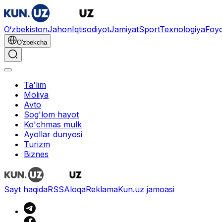
O‘zbekiston
Jahon
Iqtisodiyot
Jamiyat
Sport
Texnologiya
Foyd
O'zbekcha
Ta'lim
Moliya
Avto
Sog'lom hayot
Ko'chmas mulk
Ayollar dunyosi
Turizm
Biznes
Sayt haqida
RSS
Aloqa
Reklama
Kun.uz jamoasi