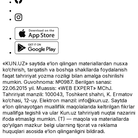
«KUN.UZ» saytida e‘lon qilingan materiallardan nusxa
ko‘chirish, tarqatish va boshqa shakllarda foydalanish
faqat tahririyat yozma roziligi bilan amalga oshirilishi
mumkin. Guvohnoma: №0987. Berilgan sanasi:
22.06.2015 yil. Muassis: «WEB EXPERT» MChJ.
Tahririyat manzili: 100043, Toshkent shahri, K. Ermatov
ko‘chasi, 12-uy. Elektron manzil:
info@kun.uz
. Saytda
e‘lon qilinayotgan mualliflik maqolalarida keltirilgan fikrlar
muallifga tegishli va ular Kun.uz tahririyati nuqtai nazarini
ifoda etmasligi mumkin. (T) — maqola va materiallarda
qo‘yilgan mazkur belgi ularning tijorat va reklama
huquqlari asosida e‘lon qilinganligini bildiradi.