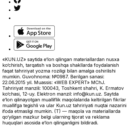
«KUN.UZ» saytida e‘lon qilingan materiallardan nusxa
ko‘chirish, tarqatish va boshqa shakllarda foydalanish
faqat tahririyat yozma roziligi bilan amalga oshirilishi
mumkin. Guvohnoma: №0987. Berilgan sanasi:
22.06.2015 yil. Muassis: «WEB EXPERT» MChJ.
Tahririyat manzili: 100043, Toshkent shahri, K. Ermatov
ko‘chasi, 12-uy. Elektron manzil:
info@kun.uz
. Saytda
e‘lon qilinayotgan mualliflik maqolalarida keltirilgan fikrlar
muallifga tegishli va ular Kun.uz tahririyati nuqtai nazarini
ifoda etmasligi mumkin. (T) — maqola va materiallarda
qo‘yilgan mazkur belgi ularning tijorat va reklama
huquqlari asosida e‘lon qilinganligini bildiradi.