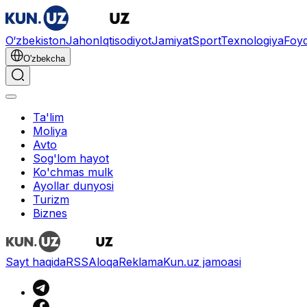
O‘zbekiston
Jahon
Iqtisodiyot
Jamiyat
Sport
Texnologiya
Foyd
O'zbekcha
Ta'lim
Moliya
Avto
Sog'lom hayot
Ko'chmas mulk
Ayollar dunyosi
Turizm
Biznes
Sayt haqida
RSS
Aloqa
Reklama
Kun.uz jamoasi