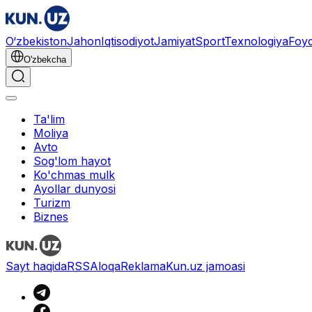
O‘zbekiston
Jahon
Iqtisodiyot
Jamiyat
Sport
Texnologiya
Foyd
O'zbekcha
Ta'lim
Moliya
Avto
Sog'lom hayot
Ko'chmas mulk
Ayollar dunyosi
Turizm
Biznes
Sayt haqida
RSS
Aloqa
Reklama
Kun.uz jamoasi