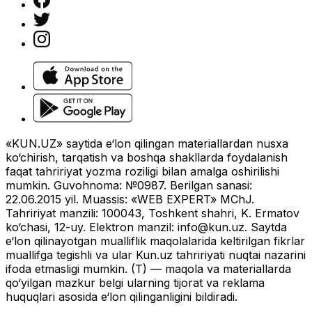
«KUN.UZ» saytida e‘lon qilingan materiallardan nusxa
ko‘chirish, tarqatish va boshqa shakllarda foydalanish
faqat tahririyat yozma roziligi bilan amalga oshirilishi
mumkin. Guvohnoma: №0987. Berilgan sanasi:
22.06.2015 yil. Muassis: «WEB EXPERT» MChJ.
Tahririyat manzili: 100043, Toshkent shahri, K. Ermatov
ko‘chasi, 12-uy. Elektron manzil:
info@kun.uz
. Saytda
e‘lon qilinayotgan mualliflik maqolalarida keltirilgan fikrlar
muallifga tegishli va ular Kun.uz tahririyati nuqtai nazarini
ifoda etmasligi mumkin. (T) — maqola va materiallarda
qo‘yilgan mazkur belgi ularning tijorat va reklama
huquqlari asosida e‘lon qilinganligini bildiradi.