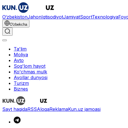
O‘zbekiston
Jahon
Iqtisodiyot
Jamiyat
Sport
Texnologiya
Foyd
O'zbekcha
Ta'lim
Moliya
Avto
Sog'lom hayot
Ko'chmas mulk
Ayollar dunyosi
Turizm
Biznes
Sayt haqida
RSS
Aloqa
Reklama
Kun.uz jamoasi