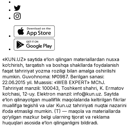
«KUN.UZ» saytida e‘lon qilingan materiallardan nusxa
ko‘chirish, tarqatish va boshqa shakllarda foydalanish
faqat tahririyat yozma roziligi bilan amalga oshirilishi
mumkin. Guvohnoma: №0987. Berilgan sanasi:
22.06.2015 yil. Muassis: «WEB EXPERT» MChJ.
Tahririyat manzili: 100043, Toshkent shahri, K. Ermatov
ko‘chasi, 12-uy. Elektron manzil:
info@kun.uz
. Saytda
e‘lon qilinayotgan mualliflik maqolalarida keltirilgan fikrlar
muallifga tegishli va ular Kun.uz tahririyati nuqtai nazarini
ifoda etmasligi mumkin. (T) — maqola va materiallarda
qo‘yilgan mazkur belgi ularning tijorat va reklama
huquqlari asosida e‘lon qilinganligini bildiradi.