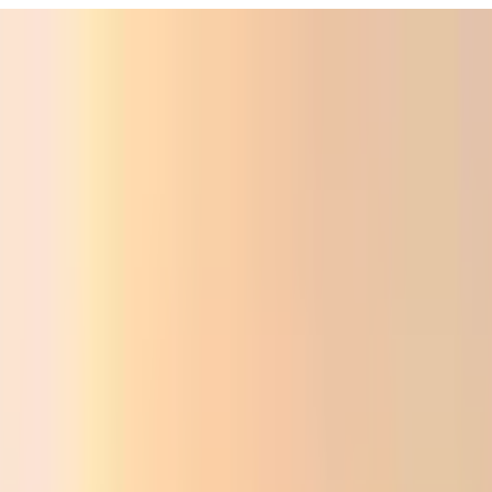
ali
Audio