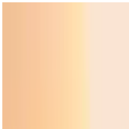
O‘zbekiston
Jahon
Iqtisodiyot
Jamiyat
Sport
Texnologiya
Foyd
O'zbekcha
Ta'lim
Moliya
Avto
Sog'lom hayot
Ko'chmas mulk
Ayollar dunyosi
Turizm
Biznes
O‘zbekcha
Reklama