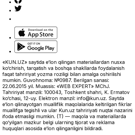
«KUN.UZ» saytida e‘lon qilingan materiallardan nusxa
ko‘chirish, tarqatish va boshqa shakllarda foydalanish
faqat tahririyat yozma roziligi bilan amalga oshirilishi
mumkin. Guvohnoma: №0987. Berilgan sanasi:
22.06.2015 yil. Muassis: «WEB EXPERT» MChJ.
Tahririyat manzili: 100043, Toshkent shahri, K. Ermatov
ko‘chasi, 12-uy. Elektron manzil:
info@kun.uz
. Saytda
e‘lon qilinayotgan mualliflik maqolalarida keltirilgan fikrlar
muallifga tegishli va ular Kun.uz tahririyati nuqtai nazarini
ifoda etmasligi mumkin. (T) — maqola va materiallarda
qo‘yilgan mazkur belgi ularning tijorat va reklama
huquqlari asosida e‘lon qilinganligini bildiradi.