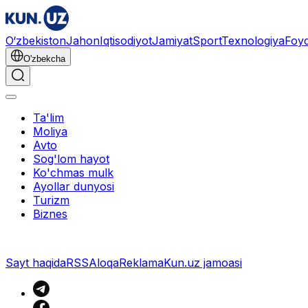
O‘zbekiston
Jahon
Iqtisodiyot
Jamiyat
Sport
Texnologiya
Foyd
O'zbekcha
Ta'lim
Moliya
Avto
Sog'lom hayot
Ko'chmas mulk
Ayollar dunyosi
Turizm
Biznes
Sayt haqida
RSS
Aloqa
Reklama
Kun.uz jamoasi