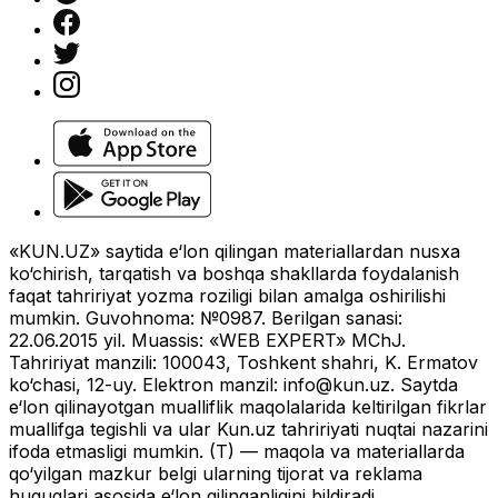
«KUN.UZ» saytida e‘lon qilingan materiallardan nusxa
ko‘chirish, tarqatish va boshqa shakllarda foydalanish
faqat tahririyat yozma roziligi bilan amalga oshirilishi
mumkin. Guvohnoma: №0987. Berilgan sanasi:
22.06.2015 yil. Muassis: «WEB EXPERT» MChJ.
Tahririyat manzili: 100043, Toshkent shahri, K. Ermatov
ko‘chasi, 12-uy. Elektron manzil:
info@kun.uz
. Saytda
e‘lon qilinayotgan mualliflik maqolalarida keltirilgan fikrlar
muallifga tegishli va ular Kun.uz tahririyati nuqtai nazarini
ifoda etmasligi mumkin. (T) — maqola va materiallarda
qo‘yilgan mazkur belgi ularning tijorat va reklama
huquqlari asosida e‘lon qilinganligini bildiradi.