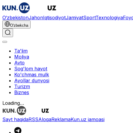
O‘zbekiston
Jahon
Iqtisodiyot
Jamiyat
Sport
Texnologiya
Foyd
O'zbekcha
Ta'lim
Moliya
Avto
Sog'lom hayot
Ko'chmas mulk
Ayollar dunyosi
Turizm
Biznes
Loading…
Sayt haqida
RSS
Aloqa
Reklama
Kun.uz jamoasi