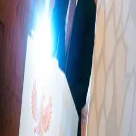
O‘zbekcha
Shavkat Mirziyoyev «Gazprom neft»
kompaniyasi rahbari Aleksandr Dyukov bilan
uchrashdi
02:15 / 09.07.2025
Shavkat Mirziyoyev «Gazprom neft»
kompaniyasi boshqaruvi raisi bilan uchrashdi
01:55 / 14.05.2025
Rossiya futbol ittifoqiga yangi prezident
saylandi
22:04 / 22.02.2019
02:15 / 09.07.2025
Shavkat Mirziyoyev «Gazprom neft»
kompaniyasi rahbari Aleksandr Dyukov bilan