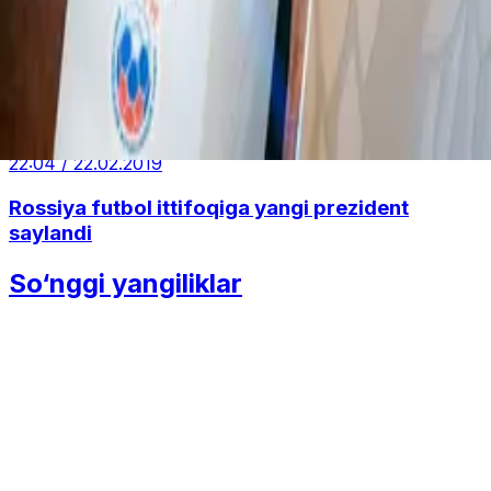
uchrashdi
01:55 / 14.05.2025
Shavkat Mirziyoyev «Gazprom neft»
kompaniyasi boshqaruvi raisi bilan uchrashdi
22:04 / 22.02.2019
Rossiya futbol ittifoqiga yangi prezident
saylandi
So‘nggi yangiliklar
Statqo‘m: 2025-yilda 11 040 ta nikohda
kelin kuyovdan katta bo‘lgan
Jamiyat
|
11:30
Germaniyada xavfsizlikka oid xavotirlar
kuchaydi