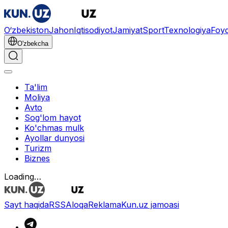
O‘zbekiston
Jahon
Iqtisodiyot
Jamiyat
Sport
Texnologiya
Foyd
O'zbekcha
Ta'lim
Moliya
Avto
Sog'lom hayot
Ko'chmas mulk
Ayollar dunyosi
Turizm
Biznes
Loading…
Sayt haqida
RSS
Aloqa
Reklama
Kun.uz jamoasi