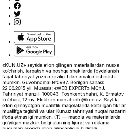
«KUN.UZ» saytida e‘lon qilingan materiallardan nusxa
ko‘chirish, tarqatish va boshqa shakllarda foydalanish
faqat tahririyat yozma roziligi bilan amalga oshirilishi
mumkin. Guvohnoma: №0987. Berilgan sanasi:
22.06.2015 yil. Muassis: «WEB EXPERT» MChJ.
Tahririyat manzili: 100043, Toshkent shahri, K. Ermatov
ko‘chasi, 12-uy. Elektron manzil:
info@kun.uz
. Saytda
e‘lon qilinayotgan mualliflik maqolalarida keltirilgan fikrlar
muallifga tegishli va ular Kun.uz tahririyati nuqtai nazarini
ifoda etmasligi mumkin. (T) — maqola va materiallarda
qo‘yilgan mazkur belgi ularning tijorat va reklama
huquqlari asosida e‘lon qilinganligini bildiradi.