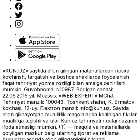
«KUN.UZ» saytida e‘lon qilingan materiallardan nusxa
ko‘chirish, tarqatish va boshqa shakllarda foydalanish
faqat tahririyat yozma roziligi bilan amalga oshirilishi
mumkin. Guvohnoma: №0987. Berilgan sanasi:
22.06.2015 yil. Muassis: «WEB EXPERT» MChJ.
Tahririyat manzili: 100043, Toshkent shahri, K. Ermatov
ko‘chasi, 12-uy. Elektron manzil:
info@kun.uz
. Saytda
e‘lon qilinayotgan mualliflik maqolalarida keltirilgan fikrlar
muallifga tegishli va ular Kun.uz tahririyati nuqtai nazarini
ifoda etmasligi mumkin. (T) — maqola va materiallarda
qo‘yilgan mazkur belgi ularning tijorat va reklama
huquqlari asosida e‘lon qilinganligini bildiradi.