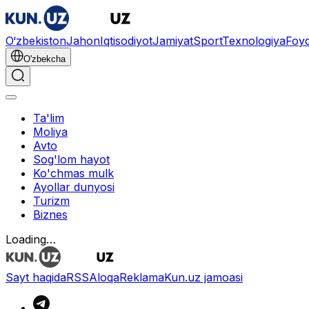
O‘zbekiston
Jahon
Iqtisodiyot
Jamiyat
Sport
Texnologiya
Foyd
O'zbekcha
Ta'lim
Moliya
Avto
Sog'lom hayot
Ko'chmas mulk
Ayollar dunyosi
Turizm
Biznes
Loading…
Sayt haqida
RSS
Aloqa
Reklama
Kun.uz jamoasi