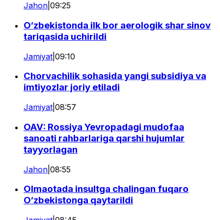
Jahon
|
09:25
O‘zbekistonda ilk bor aerologik shar sinov
tariqasida uchirildi
Jamiyat
|
09:10
Chorvachilik sohasida yangi subsidiya va
imtiyozlar joriy etiladi
Jamiyat
|
08:57
OAV: Rossiya Yevropadagi mudofaa
sanoati rahbarlariga qarshi hujumlar
tayyorlagan
Jahon
|
08:55
Olmaotada insultga chalingan fuqaro
O‘zbekistonga qaytarildi