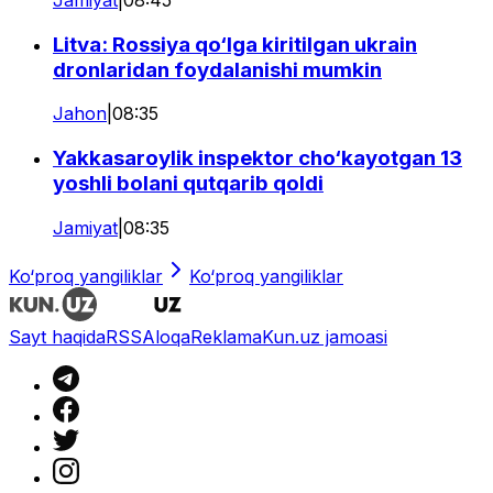
Jamiyat
|
08:45
Litva: Rossiya qo‘lga kiritilgan ukrain
dronlaridan foydalanishi mumkin
Jahon
|
08:35
Yakkasaroylik inspektor cho‘kayotgan 13
yoshli bolani qutqarib qoldi
Jamiyat
|
08:35
Ko‘proq yangiliklar
Ko‘proq yangiliklar
Sayt haqida
RSS
Aloqa
Reklama
Kun.uz jamoasi