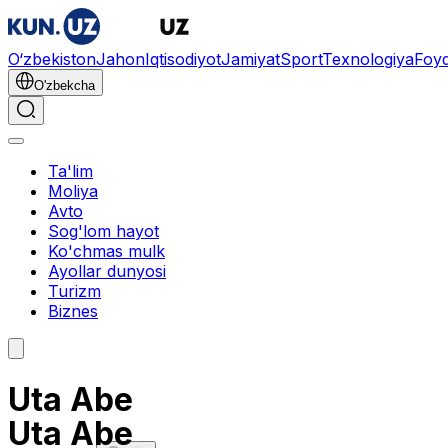
O‘zbekiston
Jahon
Iqtisodiyot
Jamiyat
Sport
Texnologiya
Foyd
O'zbekcha
Ta'lim
Moliya
Avto
Sog'lom hayot
Ko'chmas mulk
Ayollar dunyosi
Turizm
Biznes
Uta Abe
Uta Abe