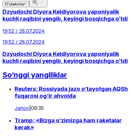
O‘zbekcha
Dzyudochi Diyora Keldiyorova yaponiyalik
kuchli raqibini yengib, keyingi bosqichga o‘tdi
19:52 / 28.07.2024
19:52 / 28.07.2024
Dzyudochi Diyora Keldiyorova yaponiyalik
kuchli raqibini yengib, keyingi bosqichga o‘tdi
So‘nggi yangiliklar
Reuters: Rossiyada jazo o‘tayotgan AQSh
fuqarosi og‘ir ahvolda
Jahon
|
09:35
Tramp: «Bizga o‘zimizga ham raketalar
kerak»