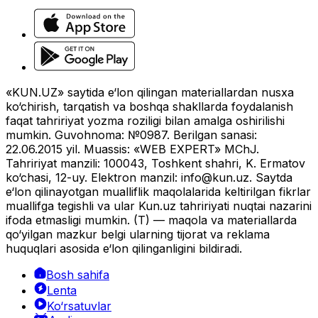
«KUN.UZ» saytida e‘lon qilingan materiallardan nusxa
ko‘chirish, tarqatish va boshqa shakllarda foydalanish
faqat tahririyat yozma roziligi bilan amalga oshirilishi
mumkin. Guvohnoma: №0987. Berilgan sanasi:
22.06.2015 yil. Muassis: «WEB EXPERT» MChJ.
Tahririyat manzili: 100043, Toshkent shahri, K. Ermatov
ko‘chasi, 12-uy. Elektron manzil:
info@kun.uz
. Saytda
e‘lon qilinayotgan mualliflik maqolalarida keltirilgan fikrlar
muallifga tegishli va ular Kun.uz tahririyati nuqtai nazarini
ifoda etmasligi mumkin. (T) — maqola va materiallarda
qo‘yilgan mazkur belgi ularning tijorat va reklama
huquqlari asosida e‘lon qilinganligini bildiradi.
Bosh sahifa
Lenta
Ko‘rsatuvlar