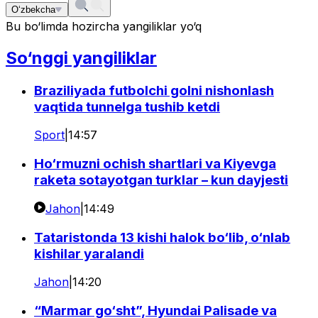
O‘zbekcha
Bu bo‘limda hozircha yangiliklar yo‘q
So‘nggi yangiliklar
Braziliyada futbolchi golni nishonlash
vaqtida tunnelga tushib ketdi
Sport
|
14:57
Ho‘rmuzni ochish shartlari va Kiyevga
raketa sotayotgan turklar – kun dayjesti
Jahon
|
14:49
Tataristonda 13 kishi halok bo‘lib, o‘nlab
kishilar yaralandi
Jahon
|
14:20
“Marmar go‘sht”, Hyundai Palisade va