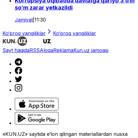
Korrupsiya oqibatida davlatga qariyb 3 trln
so‘m zarar yetkazildi
Jamiyat
|
11:30
Ko‘proq yangiliklar
Ko‘proq yangiliklar
Sayt haqida
RSS
Aloqa
Reklama
Kun.uz jamoasi
«KUN.UZ» saytida e‘lon qilingan materiallardan nusxa