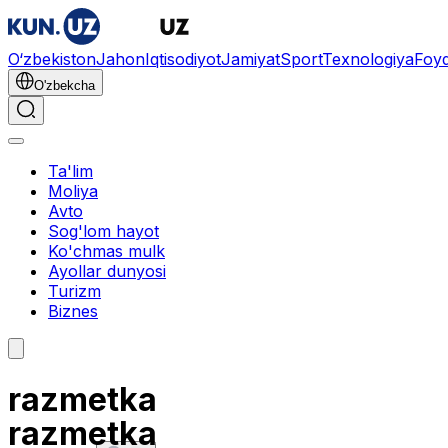
O‘zbekiston
Jahon
Iqtisodiyot
Jamiyat
Sport
Texnologiya
Foyd
O'zbekcha
Ta'lim
Moliya
Avto
Sog'lom hayot
Ko'chmas mulk
Ayollar dunyosi
Turizm
Biznes
razmetka
razmetka