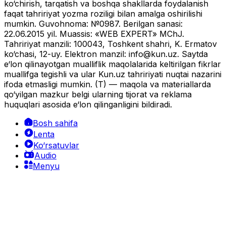
ko‘chirish, tarqatish va boshqa shakllarda foydalanish
faqat tahririyat yozma roziligi bilan amalga oshirilishi
mumkin. Guvohnoma: №0987. Berilgan sanasi:
22.06.2015 yil. Muassis: «WEB EXPERT» MChJ.
Tahririyat manzili: 100043, Toshkent shahri, K. Ermatov
ko‘chasi, 12-uy. Elektron manzil:
info@kun.uz
. Saytda
e‘lon qilinayotgan mualliflik maqolalarida keltirilgan fikrlar
muallifga tegishli va ular Kun.uz tahririyati nuqtai nazarini
ifoda etmasligi mumkin. (T) — maqola va materiallarda
qo‘yilgan mazkur belgi ularning tijorat va reklama
huquqlari asosida e‘lon qilinganligini bildiradi.
Bosh sahifa
Lenta
Ko‘rsatuvlar
Audio
Menyu