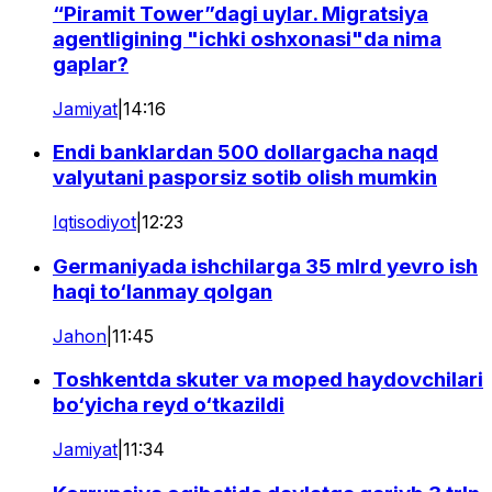
“Piramit Tower”dagi uylar. Migratsiya
agentligining "ichki oshxonasi"da nima
gaplar?
Jamiyat
|
14:16
Endi banklardan 500 dollargacha naqd
valyutani pasporsiz sotib olish mumkin
Iqtisodiyot
|
12:23
Germaniyada ishchilarga 35 mlrd yevro ish
haqi to‘lanmay qolgan
Jahon
|
11:45
Toshkentda skuter va moped haydovchilari
bo‘yicha reyd o‘tkazildi
Jamiyat
|
11:34