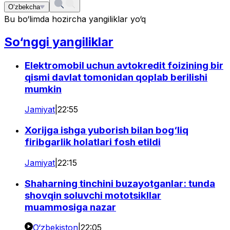
O‘zbekcha
Bu bo‘limda hozircha yangiliklar yo‘q
So‘nggi yangiliklar
Elektromobil uchun avtokredit foizining bir
qismi davlat tomonidan qoplab berilishi
mumkin
Jamiyat
|
22:55
Xorijga ishga yuborish bilan bog‘liq
firibgarlik holatlari fosh etildi
Jamiyat
|
22:15
Shaharning tinchini buzayotganlar: tunda
shovqin soluvchi mototsikllar
muammosiga nazar
O‘zbekiston
|
22:05