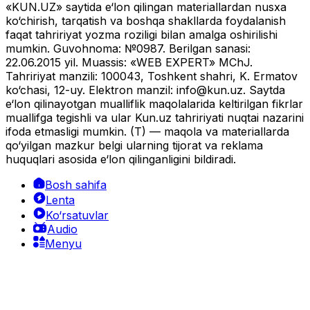
«KUN.UZ» saytida e‘lon qilingan materiallardan nusxa
ko‘chirish, tarqatish va boshqa shakllarda foydalanish
faqat tahririyat yozma roziligi bilan amalga oshirilishi
mumkin. Guvohnoma: №0987. Berilgan sanasi:
22.06.2015 yil. Muassis: «WEB EXPERT» MChJ.
Tahririyat manzili: 100043, Toshkent shahri, K. Ermatov
ko‘chasi, 12-uy. Elektron manzil:
info@kun.uz
. Saytda
e‘lon qilinayotgan mualliflik maqolalarida keltirilgan fikrlar
muallifga tegishli va ular Kun.uz tahririyati nuqtai nazarini
ifoda etmasligi mumkin. (T) — maqola va materiallarda
qo‘yilgan mazkur belgi ularning tijorat va reklama
huquqlari asosida e‘lon qilinganligini bildiradi.
Bosh sahifa
Lenta
Ko‘rsatuvlar
Audio
Menyu