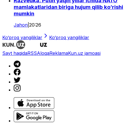
Razvedka: Putin yaqin yillar ichida NATO
mamlakatlaridan biriga hujum qilib ko‘rishi
mumkin
Jahon
|
20:26
Ko‘proq yangiliklar
Ko‘proq yangiliklar
Sayt haqida
RSS
Aloqa
Reklama
Kun.uz jamoasi