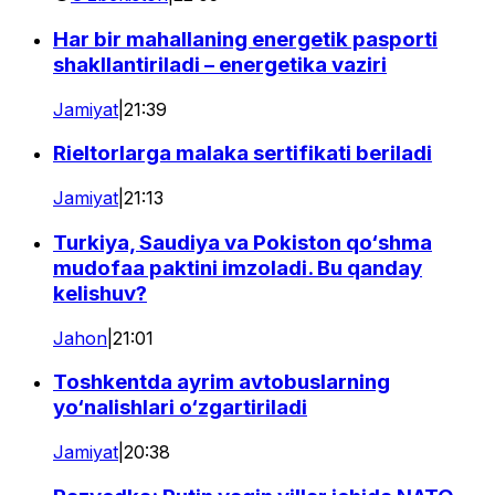
Har bir mahallaning energetik pasporti
shakllantiriladi – energetika vaziri
Jamiyat
|
21:39
Rieltorlarga malaka sertifikati beriladi
Jamiyat
|
21:13
Turkiya, Saudiya va Pokiston qo‘shma
mudofaa paktini imzoladi. Bu qanday
kelishuv?
Jahon
|
21:01
Toshkentda ayrim avtobuslarning
yo‘nalishlari o‘zgartiriladi
Jamiyat
|
20:38