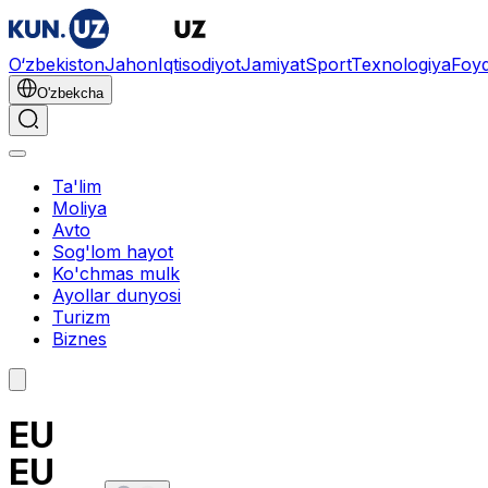
O‘zbekiston
Jahon
Iqtisodiyot
Jamiyat
Sport
Texnologiya
Foyd
O'zbekcha
Ta'lim
Moliya
Avto
Sog'lom hayot
Ko'chmas mulk
Ayollar dunyosi
Turizm
Biznes
EU
EU