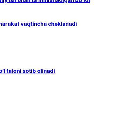
y ish bilan ta’minlanadigan bo‘ldi
 harakat vaqtincha cheklanadi
l taloni sotib olinadi