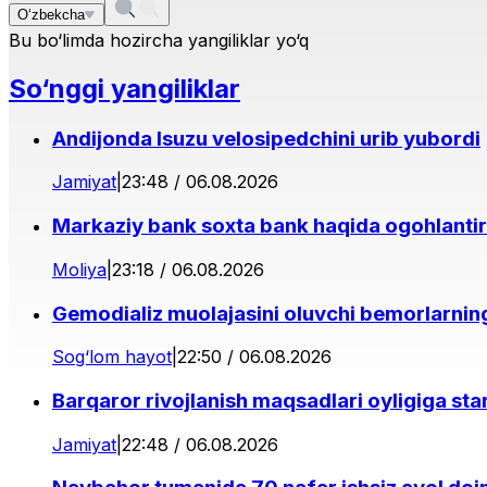
O‘zbekcha
Bu bo‘limda hozircha yangiliklar yo‘q
So‘nggi yangiliklar
Andijonda Isuzu velosipedchini urib yubordi
Jamiyat
|
23:48 / 06.08.2026
Markaziy bank soxta bank haqida ogohlantir
Moliya
|
23:18 / 06.08.2026
Gemodializ muolajasini oluvchi bemorlarning 
Sog‘lom hayot
|
22:50 / 06.08.2026
Barqaror rivojlanish maqsadlari oyligiga star
Jamiyat
|
22:48 / 06.08.2026