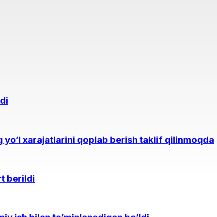
di
yo‘l xarajatlarini qoplab berish taklif qilinmoqda
t berildi