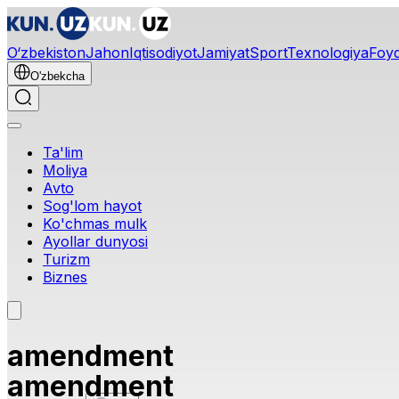
O‘zbekiston
Jahon
Iqtisodiyot
Jamiyat
Sport
Texnologiya
Foyd
O'zbekcha
Ta'lim
Moliya
Avto
Sog'lom hayot
Ko'chmas mulk
Ayollar dunyosi
Turizm
Biznes
amendment
amendment