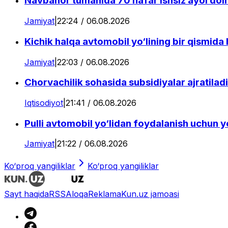
Navbahor tumanida 70 nafar ishsiz ayol doimi
Jamiyat
|
22:24 / 06.08.2026
Kichik halqa avtomobil yo‘lining bir qismida
Jamiyat
|
22:03 / 06.08.2026
Chorvachilik sohasida subsidiyalar ajratiladi
Iqtisodiyot
|
21:41 / 06.08.2026
Pulli avtomobil yo‘lidan foydalanish uchun yo‘
Jamiyat
|
21:22 / 06.08.2026
Ko‘proq yangiliklar
Ko‘proq yangiliklar
Sayt haqida
RSS
Aloqa
Reklama
Kun.uz jamoasi