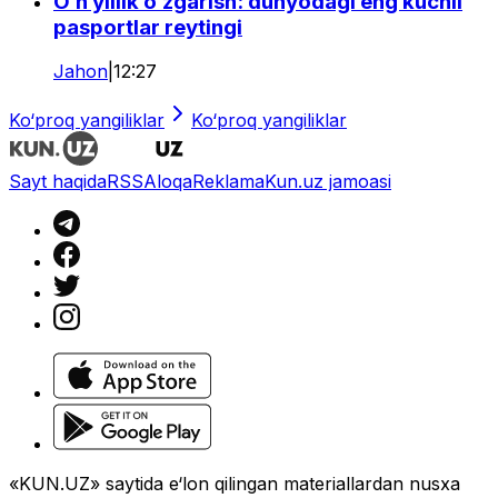
O‘n yillik o‘zgarish: dunyodagi eng kuchli
pasportlar reytingi
Jahon
|
12:27
Ko‘proq yangiliklar
Ko‘proq yangiliklar
Sayt haqida
RSS
Aloqa
Reklama
Kun.uz jamoasi
«KUN.UZ» saytida e‘lon qilingan materiallardan nusxa