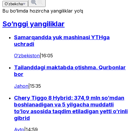
O‘zbekcha
Bu bo‘limda hozircha yangiliklar yo‘q
So‘nggi yangiliklar
Samarqandda yuk mashinasi YTHga
uchradi
O‘zbekiston
|
16:05
Tailanddagi maktabda otishma. Qurbonlar
bor
Jahon
|
15:35
Chery Tiggo 8 Hybrid: 374,9 mln so‘mdan
boshlanadigan va 5 yilgacha muddatli
to‘lov asosida taqdim etiladigan yetti o‘rinli
gibrid
Avto
|
14:59