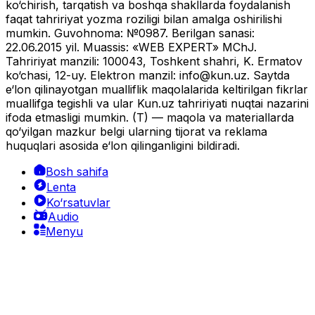
ko‘chirish, tarqatish va boshqa shakllarda foydalanish
faqat tahririyat yozma roziligi bilan amalga oshirilishi
mumkin. Guvohnoma: №0987. Berilgan sanasi:
22.06.2015 yil. Muassis: «WEB EXPERT» MChJ.
Tahririyat manzili: 100043, Toshkent shahri, K. Ermatov
ko‘chasi, 12-uy. Elektron manzil:
info@kun.uz
. Saytda
e‘lon qilinayotgan mualliflik maqolalarida keltirilgan fikrlar
muallifga tegishli va ular Kun.uz tahririyati nuqtai nazarini
ifoda etmasligi mumkin. (T) — maqola va materiallarda
qo‘yilgan mazkur belgi ularning tijorat va reklama
huquqlari asosida e‘lon qilinganligini bildiradi.
Bosh sahifa
Lenta
Ko‘rsatuvlar
Audio
Menyu