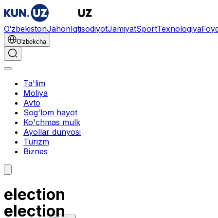
O‘zbekiston
Jahon
Iqtisodiyot
Jamiyat
Sport
Texnologiya
Foyd
O'zbekcha
Ta'lim
Moliya
Avto
Sog'lom hayot
Ko'chmas mulk
Ayollar dunyosi
Turizm
Biznes
election
election