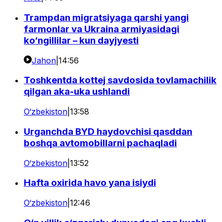
Trampdan migratsiyaga qarshi yangi
farmonlar va Ukraina armiyasidagi
ko‘ngillilar – kun dayjyesti
Jahon
|
14:56
Toshkentda kottej savdosida tovlamachilik
qilgan aka-uka ushlandi
O‘zbekiston
|
13:58
Urganchda BYD haydovchisi qasddan
boshqa avtomobillarni pachaqladi
O‘zbekiston
|
13:52
Hafta oxirida havo yana isiydi
O‘zbekiston
|
12:46