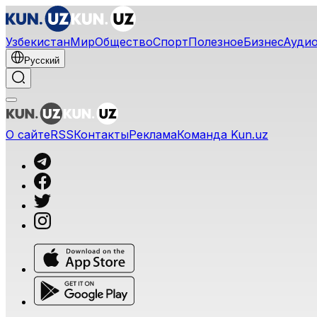
Узбекистан
Мир
Общество
Спорт
Полезное
Бизнес
Ауди
Русский
О сайте
RSS
Контакты
Реклама
Команда Kun.uz