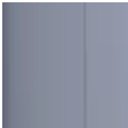
Узбекистан
Мир
Общество
Спорт
Полезное
Бизнес
Ауди
Русский
Русский
Реклама
Узбекистан
|
15:13 / 14.01.2026