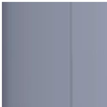
Узбекистан
Мир
Общество
Спорт
Полезное
Бизнес
Ауди
Русский
Русский
Реклама
Узбекистан
|
00:15 / 16.06.2026