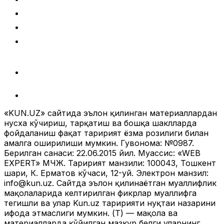
«KUN.UZ» сайтида эълон қилинган материаллардан
нусха кўчириш, тарқатиш ва бошқа шаклларда
фойдаланиш фақат таҳририят ёзма розилиги билан
амалга оширилиши мумкин. Гувоҳнома: №0987.
Берилган санаси: 22.06.2015 йил. Муассис: «WEB
EXPERT» МЧЖ. Таҳририят манзили: 100043, Тошкент
шаҳри, К. Ерматов кўчаси, 12-уй. Электрон манзил:
info@kun.uz
. Сайтда эълон қилинаётган муаллифлик
мақолаларида келтирилган фикрлар муаллифга
тегишли ва улар Kun.uz таҳририяти нуқтаи назарини
ифода этмаслиги мумкин. (Т) — мақола ва
материалларда қўйилган мазкур белги уларнинг