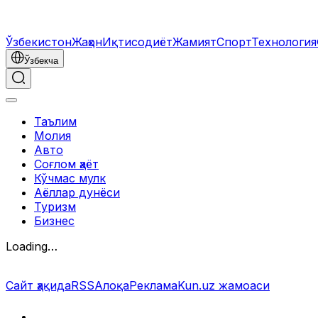
Ўзбекистон
Жаҳон
Иқтисодиёт
Жамият
Спорт
Технология
Ўзбекча
Таълим
Молия
Авто
Соғлом ҳаёт
Кўчмас мулк
Аёллар дунёси
Туризм
Бизнес
Loading…
Сайт ҳақида
RSS
Алоқа
Реклама
Kun.uz жамоаси