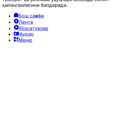
қилинганлигини билдиради.
Бош саҳифа
Лента
Кўрсатувлар
Аудио
Меню