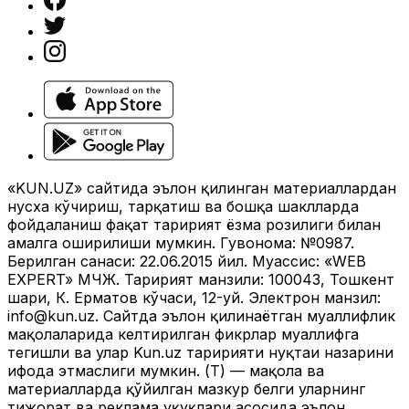
«KUN.UZ» сайтида эълон қилинган материаллардан
нусха кўчириш, тарқатиш ва бошқа шаклларда
фойдаланиш фақат таҳририят ёзма розилиги билан
амалга оширилиши мумкин. Гувоҳнома: №0987.
Берилган санаси: 22.06.2015 йил. Муассис: «WEB
EXPERT» МЧЖ. Таҳририят манзили: 100043, Тошкент
шаҳри, К. Ерматов кўчаси, 12-уй. Электрон манзил:
info@kun.uz
. Сайтда эълон қилинаётган муаллифлик
мақолаларида келтирилган фикрлар муаллифга
тегишли ва улар Kun.uz таҳририяти нуқтаи назарини
ифода этмаслиги мумкин. (Т) — мақола ва
материалларда қўйилган мазкур белги уларнинг
тижорат ва реклама ҳуқуқлари асосида эълон