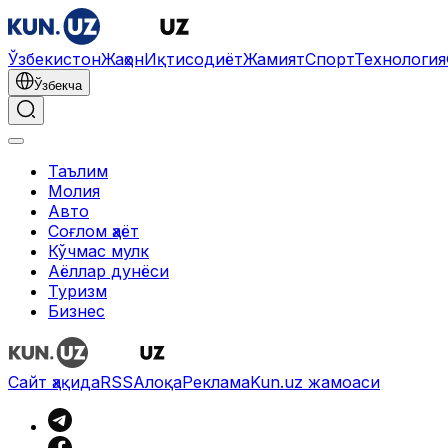
Ўзбекистон
Жаҳон
Иқтисодиёт
Жамият
Спорт
Технология
Ўзбекча
Таълим
Молия
Авто
Соғлом ҳаёт
Кўчмас мулк
Аёллар дунёси
Туризм
Бизнес
Сайт ҳақида
RSS
Алоқа
Реклама
Kun.uz жамоаси