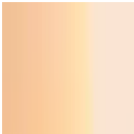
Ўзбекистон
Жаҳон
Иқтисодиёт
Жамият
Спорт
Технология
Ўзбекча
Таълим
Молия
Авто
Соғлом ҳаёт
Кўчмас мулк
Аёллар дунёси
Туризм
Бизнес
Ўзбекча
Реклама