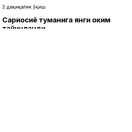
2 дақиқалик ўқиш
Сариосиё туманига янги ҳоким
тайинланди
Жамият
|
03:03 / 21.09.2019