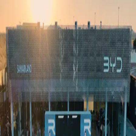
Ўзбекистон
Жаҳон
Иқтисодиёт
Жамият
Спорт
Технология
Ўзбекча
Таълим
Молия
Авто
Соғлом ҳаёт
Кўчмас мулк
Аёллар дунёси
Туризм
Бизнес
Ўзбекча
Реклама