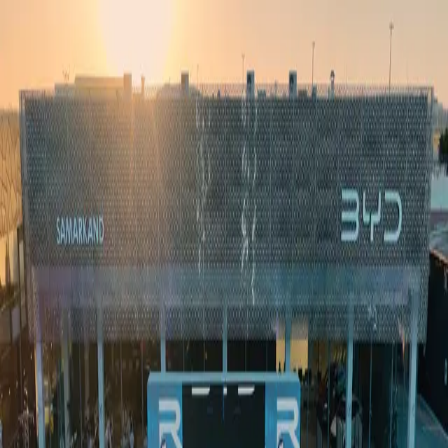
Ўзбекистон
Жаҳон
Иқтисодиёт
Жамият
Спорт
Технология
Ўзбекча
Таълим
Молия
Авто
Соғлом ҳаёт
Кўчмас мулк
Аёллар дунёси
Туризм
Бизнес
Ўзбекча
Реклама