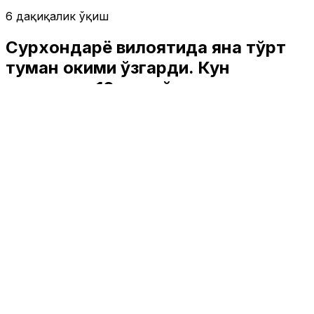
6 дақиқалик ўқиш
Сурхондарё вилоятида яна тўрт
туман ҳокими ўзгарди. Кун
давомида 10 та тайинлов амалга
оширилди
Ўзбекистон
|
02:38 / 26.01.2023