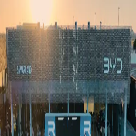
Ўзбекистон
Жаҳон
Иқтисодиёт
Жамият
Спорт
Технология
Ўзбекча
Таълим
Молия
Авто
Соғлом ҳаёт
Кўчмас мулк
Аёллар дунёси
Туризм
Бизнес
Ўзбекча
Реклама