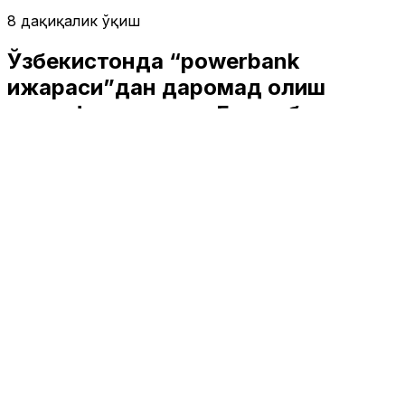
8 дақиқалик ўқиш
Ўзбекистонда “powerbank
ижараси”дан даромад олиш
таклиф этилмоқда. Бу навбатдаги
молиявий пирамида бўлиши
мумкин
Ўзбекистон
|
02:18 / 31.01.2024