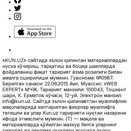
«KUN.UZ» сайтида эълон қилинган материаллардан
нусха кўчириш, тарқатиш ва бошқа шаклларда
фойдаланиш фақат таҳририят ёзма розилиги билан
амалга оширилиши мумкин. Гувоҳнома: №0987.
Берилган санаси: 22.06.2015 йил. Муассис: «WEB
EXPERT» МЧЖ. Таҳририят манзили: 100043, Тошкент
шаҳри, К. Ерматов кўчаси, 12-уй. Электрон манзил:
info@kun.uz
. Сайтда эълон қилинаётган муаллифлик
мақолаларида келтирилган фикрлар муаллифга
тегишли ва улар Kun.uz таҳририяти нуқтаи назарини
ифода этмаслиги мумкин. (Т) — мақола ва
материалларда қўйилган мазкур белги уларнинг
тижорат ва реклама ҳуқуқлари асосида эълон