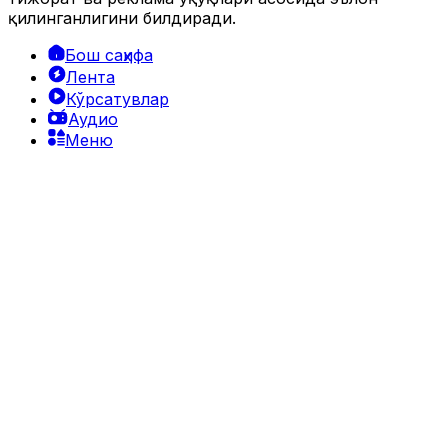
қилинганлигини билдиради.
Бош саҳифа
Лента
Кўрсатувлар
Аудио
Меню