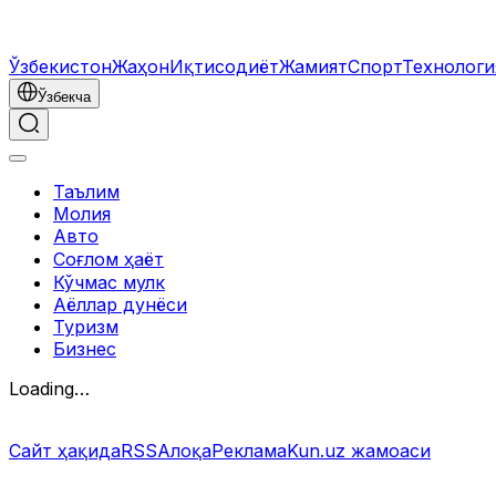
Ўзбекистон
Жаҳон
Иқтисодиёт
Жамият
Спорт
Технология
Ўзбекча
Таълим
Молия
Авто
Соғлом ҳаёт
Кўчмас мулк
Аёллар дунёси
Туризм
Бизнес
Loading…
Сайт ҳақида
RSS
Алоқа
Реклама
Kun.uz жамоаси