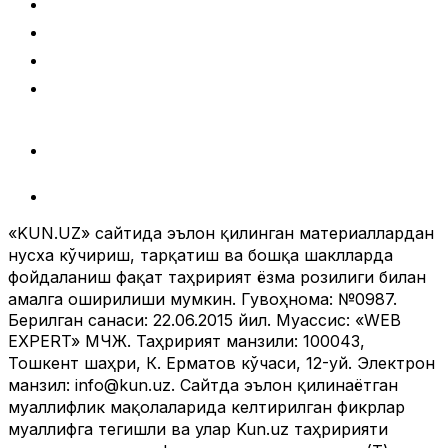
«KUN.UZ» сайтида эълон қилинган материаллардан
нусха кўчириш, тарқатиш ва бошқа шаклларда
фойдаланиш фақат таҳририят ёзма розилиги билан
амалга оширилиши мумкин. Гувоҳнома: №0987.
Берилган санаси: 22.06.2015 йил. Муассис: «WEB
EXPERT» МЧЖ. Таҳририят манзили: 100043, Тошкент
шаҳри, К. Ерматов кўчаси, 12-уй. Электрон манзил:
info@kun.uz
. Сайтда эълон қилинаётган муаллифлик
мақолаларида келтирилган фикрлар муаллифга
тегишли ва улар Kun.uz таҳририяти нуқтаи назарини
ифода этмаслиги мумкин. (Т) — мақола ва
материалларда қўйилган мазкур белги уларнинг