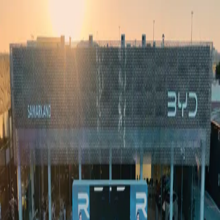
Ўзбекистон
Жаҳон
Иқтисодиёт
Жамият
Спорт
Технология
Ўзбекча
Таълим
Молия
Авто
Соғлом ҳаёт
Кўчмас мулк
Аёллар дунёси
Туризм
Бизнес
Ўзбекча
Реклама