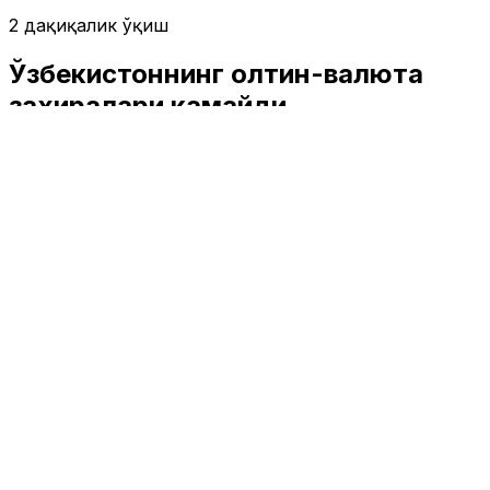
2 дақиқалик ўқиш
Ўзбекистоннинг олтин-валюта
захиралари камайди
Иқтисодиёт
|
01:55 / 09.07.2021