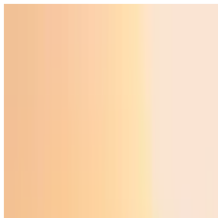
Ўзбекистон
Жаҳон
Иқтисодиёт
Жамият
Спорт
Технология
Ўзбекча
Таълим
Молия
Авто
Соғлом ҳаёт
Кўчмас мулк
Аёллар дунёси
Туризм
Бизнес
Ўзбекча
Реклама