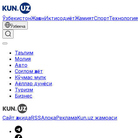
Ўзбекистон
Жаҳон
Иқтисодиёт
Жамият
Спорт
Технология
Ўзбекча
Таълим
Молия
Авто
Соғлом ҳаёт
Кўчмас мулк
Аёллар дунёси
Туризм
Бизнес
Сайт ҳақида
RSS
Алоқа
Реклама
Kun.uz жамоаси