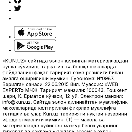
«KUN.UZ» сайтида эълон қилинган материаллардан
нусха кўчириш, тарқатиш ва бошқа шаклларда
фойдаланиш фақат таҳририят ёзма розилиги билан
амалга оширилиши мумкин. Гувоҳнома: №0987.
Берилган санаси: 22.06.2015 йил. Муассис: «WEB
EXPERT» МЧЖ. Таҳририят манзили: 100043, Тошкент
шаҳри, К. Ерматов кўчаси, 12-уй. Электрон манзил:
info@kun.uz
. Сайтда эълон қилинаётган муаллифлик
мақолаларида келтирилган фикрлар муаллифга
тегишли ва улар Kun.uz таҳририяти нуқтаи назарини
ифода этмаслиги мумкин. (Т) — мақола ва
материалларда қўйилган мазкур белги уларнинг
тижорат ва реклама ҳуқуқлари асосида эълон