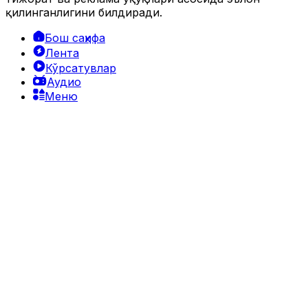
қилинганлигини билдиради.
Бош саҳифа
Лента
Кўрсатувлар
Аудио
Меню