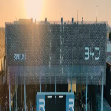
Ўзбекистон
Жаҳон
Иқтисодиёт
Жамият
Спорт
Технология
Ўзбекча
Таълим
Молия
Авто
Соғлом ҳаёт
Кўчмас мулк
Аёллар дунёси
Туризм
Бизнес
Ўзбекча
Реклама