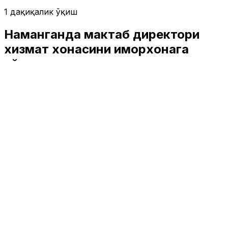
1 дақиқалик ўқиш
Наманганда мактаб директори
хизмат хонасини қиморхонага
айлантирди
Жамият
|
00:39 / 20.12.2024