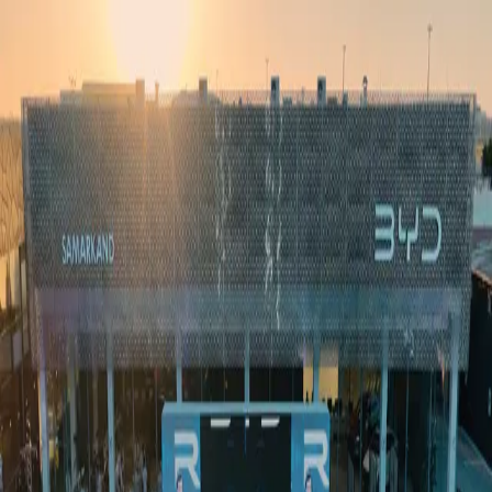
Ўзбекистон
Жаҳон
Иқтисодиёт
Жамият
Спорт
Технология
Ўзбекча
Таълим
Молия
Авто
Соғлом ҳаёт
Кўчмас мулк
Аёллар дунёси
Туризм
Бизнес
Ўзбекча
Реклама