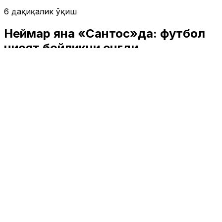
6 дақиқалик ўқиш
Неймар яна «Сантос»да: футбол
ниҳоят бойликни енгди
Спорт
|
00:54 / 13.02.2025