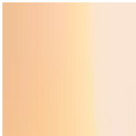
Ўзбекистон
Жаҳон
Иқтисодиёт
Жамият
Спорт
Технология
Ўзбекча
Таълим
Молия
Авто
Соғлом ҳаёт
Кўчмас мулк
Аёллар дунёси
Туризм
Бизнес
Ўзбекча
Реклама