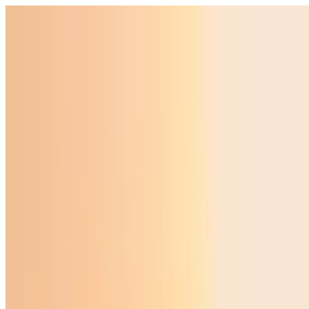
Ўзбекистон
Жаҳон
Иқтисодиёт
Жамият
Спорт
Технология
Ўзбекча
Таълим
Молия
Авто
Соғлом ҳаёт
Кўчмас мулк
Аёллар дунёси
Туризм
Бизнес
Ўзбекча
Реклама