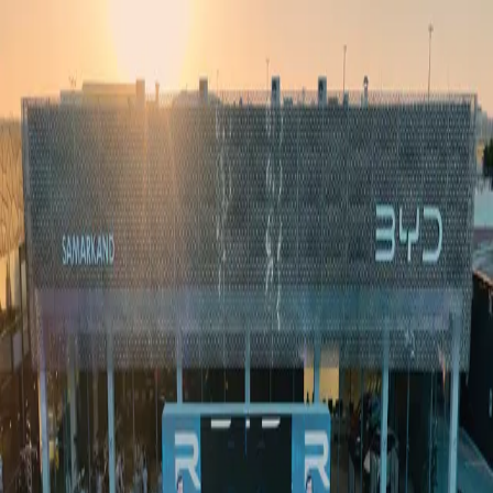
Ўзбекистон
Жаҳон
Иқтисодиёт
Жамият
Спорт
Технология
Ўзбекча
Таълим
Молия
Авто
Соғлом ҳаёт
Кўчмас мулк
Аёллар дунёси
Туризм
Бизнес
Ўзбекча
Реклама