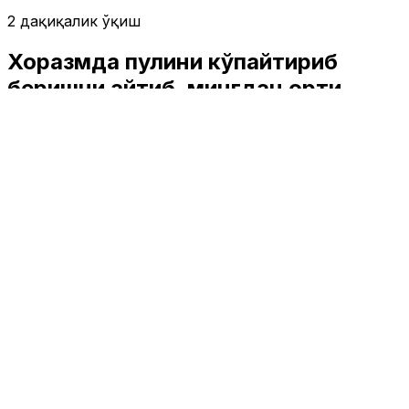
2 дақиқалик ўқиш
Хоразмда пулини кўпайтириб
беришни айтиб, мингдан ортиқ
одамни чув туширган шахс
ушланди
Жамият
|
01:24 / 03.04.2025