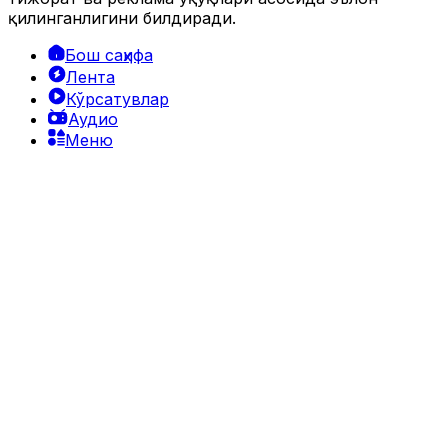
қилинганлигини билдиради.
Бош саҳифа
Лента
Кўрсатувлар
Аудио
Меню