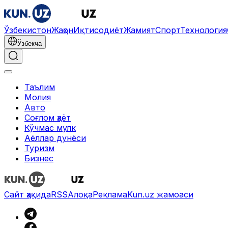
Ўзбекистон
Жаҳон
Иқтисодиёт
Жамият
Спорт
Технология
Ўзбекча
Таълим
Молия
Авто
Соғлом ҳаёт
Кўчмас мулк
Аёллар дунёси
Туризм
Бизнес
Сайт ҳақида
RSS
Алоқа
Реклама
Kun.uz жамоаси