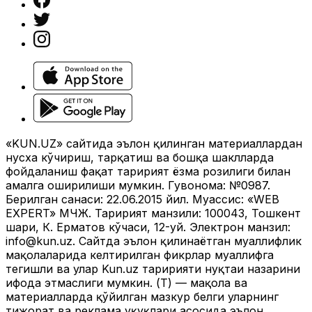
«KUN.UZ» сайтида эълон қилинган материаллардан
нусха кўчириш, тарқатиш ва бошқа шаклларда
фойдаланиш фақат таҳририят ёзма розилиги билан
амалга оширилиши мумкин. Гувоҳнома: №0987.
Берилган санаси: 22.06.2015 йил. Муассис: «WEB
EXPERT» МЧЖ. Таҳририят манзили: 100043, Тошкент
шаҳри, К. Ерматов кўчаси, 12-уй. Электрон манзил:
info@kun.uz
. Сайтда эълон қилинаётган муаллифлик
мақолаларида келтирилган фикрлар муаллифга
тегишли ва улар Kun.uz таҳририяти нуқтаи назарини
ифода этмаслиги мумкин. (Т) — мақола ва
материалларда қўйилган мазкур белги уларнинг
тижорат ва реклама ҳуқуқлари асосида эълон