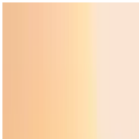
Ўзбекистон
Жаҳон
Иқтисодиёт
Жамият
Спорт
Технология
Ўзбекча
Таълим
Молия
Авто
Соғлом ҳаёт
Кўчмас мулк
Аёллар дунёси
Туризм
Бизнес
Ўзбекча
Реклама