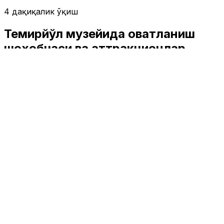
4 дақиқалик ўқиш
Темирйўл музейида овқатланиш
шохобчаси ва аттракционлар
очилгани танқидларга сабаб бўлди
Жамият
|
01:48 / 30.05.2025