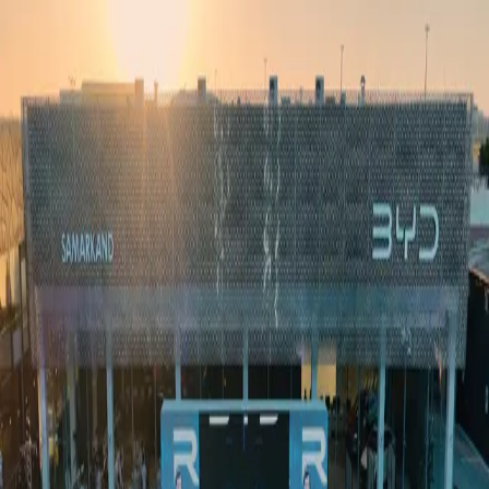
Ўзбекистон
Жаҳон
Иқтисодиёт
Жамият
Спорт
Технология
Ўзбекча
Таълим
Молия
Авто
Соғлом ҳаёт
Кўчмас мулк
Аёллар дунёси
Туризм
Бизнес
Ўзбекча
Реклама