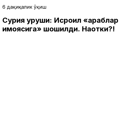
6 дақиқалик ўқиш
Сурия уруши: Исроил «араблар
ҳимоясига» шошилди. Наҳотки?!
Жаҳон
|
03:22 / 19.07.2025