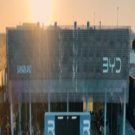
Ўзбекистон
Жаҳон
Иқтисодиёт
Жамият
Спорт
Технология
Ўзбекча
Таълим
Молия
Авто
Соғлом ҳаёт
Кўчмас мулк
Аёллар дунёси
Туризм
Бизнес
Ўзбекча
Реклама