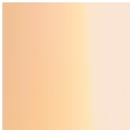
Ўзбекистон
Жаҳон
Иқтисодиёт
Жамият
Спорт
Технология
Ўзбекча
Таълим
Молия
Авто
Соғлом ҳаёт
Кўчмас мулк
Аёллар дунёси
Туризм
Бизнес
Ўзбекча
Реклама