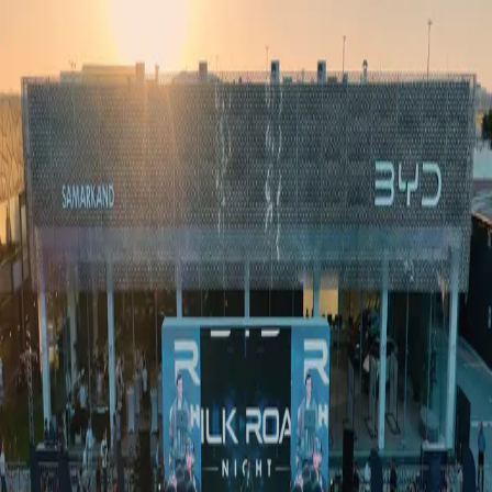
Ўзбекистон
Жаҳон
Иқтисодиёт
Жамият
Спорт
Технология
Ўзбекча
Таълим
Молия
Авто
Соғлом ҳаёт
Кўчмас мулк
Аёллар дунёси
Туризм
Бизнес
Ўзбекча
Реклама