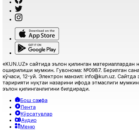
«KUN.UZ» сайтида эълон қилинган материаллардан н
оширилиши мумкин. Гувоҳнома: №0987. Берилган санас
кўчаси, 12-уй. Электрон манзил:
info@kun.uz
. Сайтда
таҳририяти нуқтаи назарини ифода этмаслиги мумкин.
эълон қилинганлигини билдиради.
Бош саҳифа
Лента
Кўрсатувлар
Аудио
Меню