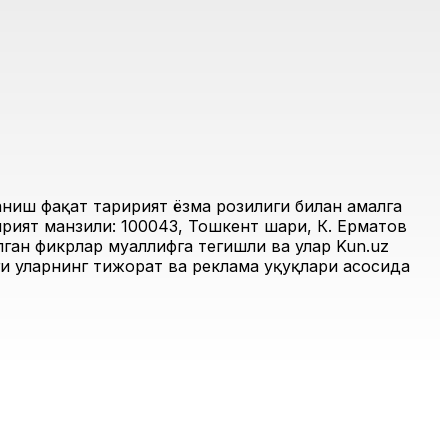
иш фақат таҳририят ёзма розилиги билан амалга
рият манзили: 100043, Тошкент шаҳри, К. Ерматов
ган фикрлар муаллифга тегишли ва улар Kun.uz
и уларнинг тижорат ва реклама ҳуқуқлари асосида