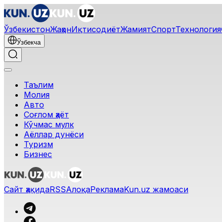
Ўзбекистон
Жаҳон
Иқтисодиёт
Жамият
Спорт
Технология
Ўзбекча
Таълим
Молия
Авто
Соғлом ҳаёт
Кўчмас мулк
Аёллар дунёси
Туризм
Бизнес
Сайт ҳақида
RSS
Алоқа
Реклама
Kun.uz жамоаси