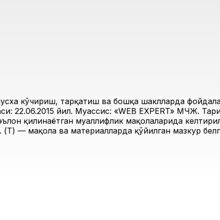
усха кўчириш, тарқатиш ва бошқа шаклларда фойдалан
и: 22.06.2015 йил. Муассис: «WEB EXPERT» МЧЖ. Таҳри
 эълон қилинаётган муаллифлик мақолаларида келтирил
 (Т) — мақола ва материалларда қўйилган мазкур белг