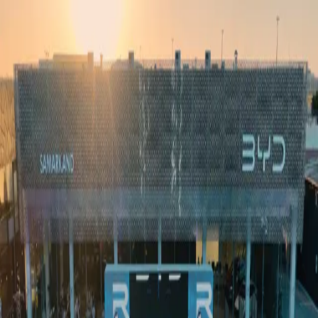
Ўзбекистон
Жаҳон
Иқтисодиёт
Жамият
Спорт
Технология
Ўзбекча
Таълим
Молия
Авто
Соғлом ҳаёт
Кўчмас мулк
Аёллар дунёси
Туризм
Бизнес
Ўзбекча
Реклама