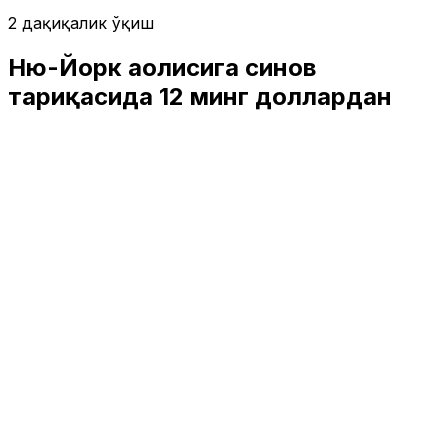
2 дақиқалик ўқиш
Ню-Йорк аҳолисига синов
тариқасида 12 минг доллардан
криптовалюта тарқатилади
Жаҳон
|
03:49 / 25.11.2025