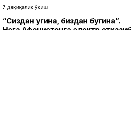
7 дақиқалик ўқиш
“Сиздан угина, биздан бугина”.
Нега Афғонистонга электр етказиб
берамиз?
Ўзбекистон
|
00:48 / 25.11.2025