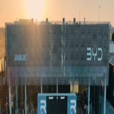
Ўзбекистон
Жаҳон
Иқтисодиёт
Жамият
Спорт
Технология
Ўзбекча
Таълим
Молия
Авто
Соғлом ҳаёт
Кўчмас мулк
Аёллар дунёси
Туризм
Бизнес
Ўзбекча
Реклама