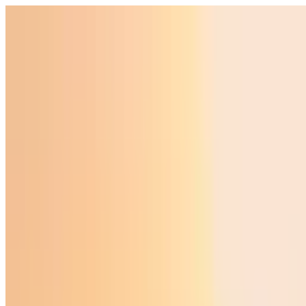
Ўзбекистон
Жаҳон
Иқтисодиёт
Жамият
Спорт
Технология
Ўзбекча
Таълим
Молия
Авто
Соғлом ҳаёт
Кўчмас мулк
Аёллар дунёси
Туризм
Бизнес
Ўзбекча
Реклама