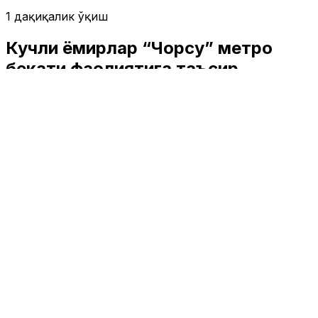
1 дақиқалик ўқиш
Кучли ёмғирлар “Чорсу” метро
бекати фаолиятига таъсир
кўрсатмади - ФВВ
Ўзбекистон
|
02:57 / 04.05.2026