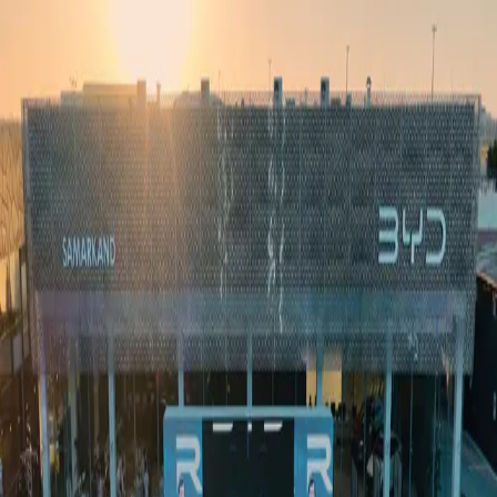
Ўзбекистон
Жаҳон
Иқтисодиёт
Жамият
Спорт
Технология
Ўзбекча
Таълим
Молия
Авто
Соғлом ҳаёт
Кўчмас мулк
Аёллар дунёси
Туризм
Бизнес
Ўзбекча
Реклама