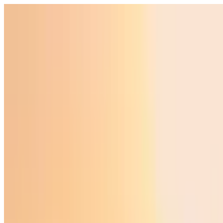
Ўзбекистон
Жаҳон
Иқтисодиёт
Жамият
Спорт
Технология
Ўзбекча
Таълим
Молия
Авто
Соғлом ҳаёт
Кўчмас мулк
Аёллар дунёси
Туризм
Бизнес
Ўзбекча
Реклама