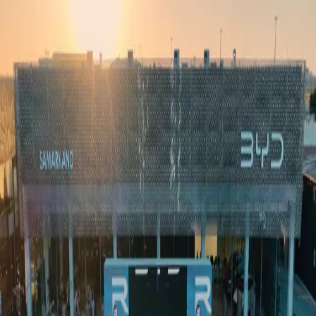
Ўзбекистон
Жаҳон
Иқтисодиёт
Жамият
Спорт
Технология
Ўзбекча
Таълим
Молия
Авто
Соғлом ҳаёт
Кўчмас мулк
Аёллар дунёси
Туризм
Бизнес
Ўзбекча
Реклама