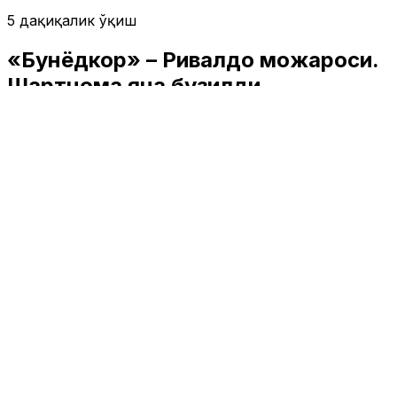
5 дақиқалик ўқиш
«Бунёдкор» – Ривалдо можароси.
Шартнома яна бузилди
Иқтисодиёт
|
00:59 / 15.05.2026